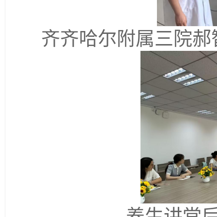
齐齐哈尔附属三院郝
养生讲堂