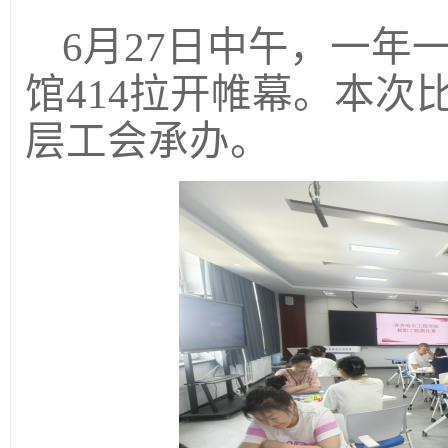
6
月
27
日中午，
一年
馆
414
拉开帷幕。本次
层工会承办。